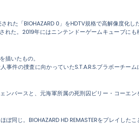
年に発売された「BIOHAZARD 0」をHDTV規格で高解像度化
にリリースされた。2019年にはニンテンドーゲームキューブに
日譚を描いたもの。
件の捜査に向かっていたS.T.A.R.S.ブラボーチー
ッカ・チェンバースと、元海軍所属の死刑囚ビリー・コーエ
とほぼ同じ。BIOHAZARD HD REMASTERをプレイした