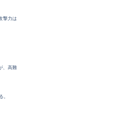
攻撃力は
が、高難
る。