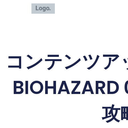
内
容
を
ス
キ
ッ
コンテンツア
プ
BIOHAZARD 
攻