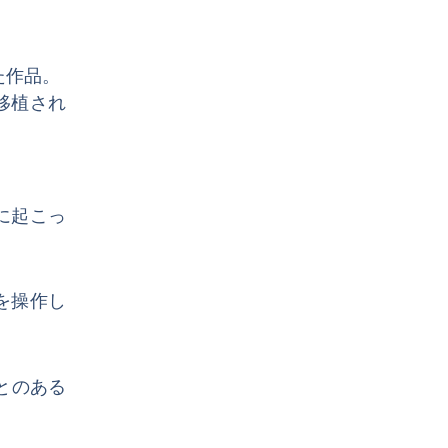
した作品。
も移植され
ムに起こっ
ンを操作し
ことのある