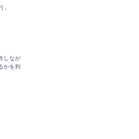
う。
操作しなが
るかを判