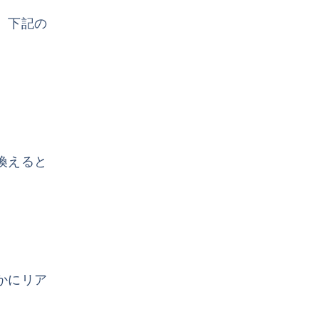
は、下記の
換えると
かにリア